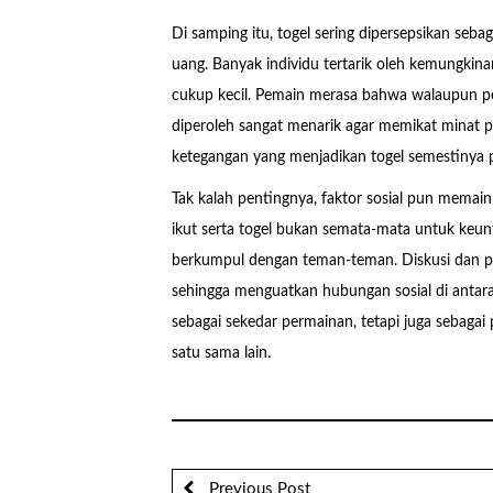
Di samping itu, togel sering dipersepsikan seb
uang. Banyak individu tertarik oleh kemungkin
cukup kecil. Pemain merasa bahwa walaupun pe
diperoleh sangat menarik agar memikat minat p
ketegangan yang menjadikan togel semestinya p
Tak kalah pentingnya, faktor sosial pun memain
ikut serta togel bukan semata-mata untuk keu
berkumpul dengan teman-teman. Diskusi dan pre
sehingga menguatkan hubungan sosial di antar
sebagai sekedar permainan, tetapi juga sebaga
satu sama lain.
Previous Post