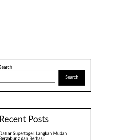
Search
Search
Recent Posts
Daftar Supertogel: Langkah Mudah
Bergabung dan Berhasil