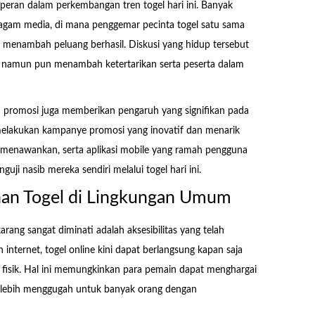
erperan dalam perkembangan tren togel hari ini. Banyak
agam media, di mana penggemar pecinta togel satu sama
k menambah peluang berhasil. Diskusi yang hidup tersebut
, namun pun menambah ketertarikan serta peserta dalam
n promosi juga memberikan pengaruh yang signifikan pada
 melakukan kampanye promosi yang inovatif dan menarik
 menawankan, serta aplikasi mobile yang ramah pengguna
uji nasib mereka sendiri melalui togel hari ini.
inan Togel di Lingkungan Umum
ang sangat diminati adalah aksesibilitas yang telah
internet, togel online kini dapat berlangsung kapan saja
e fisik. Hal ini memungkinkan para pemain dapat menghargai
a lebih menggugah untuk banyak orang dengan