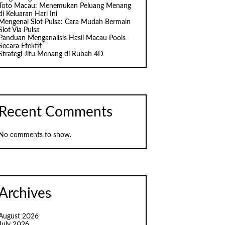
Toto Macau: Menemukan Peluang Menang
di Keluaran Hari Ini
Mengenal Slot Pulsa: Cara Mudah Bermain
Slot Via Pulsa
Panduan Menganalisis Hasil Macau Pools
Secara Efektif
Strategi Jitu Menang di Rubah 4D
Recent Comments
No comments to show.
Archives
August 2026
July 2026