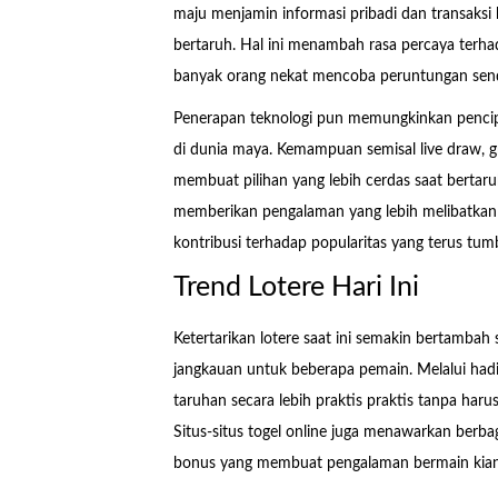
maju menjamin informasi pribadi dan transaksi
bertaruh. Hal ini menambah rasa percaya terha
banyak orang nekat mencoba peruntungan sendi
Penerapan teknologi pun memungkinkan pencipt
di dunia maya. Kemampuan semisal live draw, g
membuat pilihan yang lebih cerdas saat bertaruh.
memberikan pengalaman yang lebih melibatkan 
kontribusi terhadap popularitas yang terus tumb
Trend Lotere Hari Ini
Ketertarikan lotere saat ini semakin bertamba
jangkauan untuk beberapa pemain. Melalui had
taruhan secara lebih praktis praktis tanpa har
Situs-situs togel online juga menawarkan berbag
bonus yang membuat pengalaman bermain kian