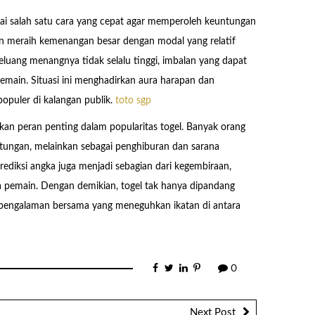
agai salah satu cara yang cepat agar memperoleh keuntungan
an meraih kemenangan besar dengan modal yang relatif
luang menangnya tidak selalu tinggi, imbalan yang dapat
emain. Situasi ini menghadirkan aura harapan dan
opuler di kalangan publik.
toto sgp
kan peran penting dalam popularitas togel. Banyak orang
ntungan, melainkan sebagai penghiburan dan sarana
diksi angka juga menjadi sebagian dari kegembiraan,
a pemain. Dengan demikian, togel tak hanya dipandang
i pengalaman bersama yang meneguhkan ikatan di antara
0
Next Post