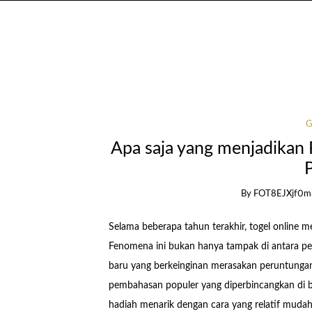
G
Apa saja yang menjadikan P
By
FOT8EJXjf0m
Selama beberapa tahun terakhir, togel online 
Fenomena ini bukan hanya tampak di antara pe
baru yang berkeinginan merasakan peruntungan 
pembahasan populer yang diperbincangkan di 
hadiah menarik dengan cara yang relatif mudah