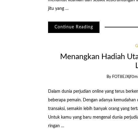
jitu yang …
Continue Reading
G
Menangkan Hadiah Utam
By
FOT8EJXjf0m
Dalam dunia perjudian online yang terus berke
beberapa pemain. Dengan adanya kemudahan da
transaksi, semakin lebih banyak orang yang tert
Untuk kamu yang baru mengenal dunia perjudia
ringan …