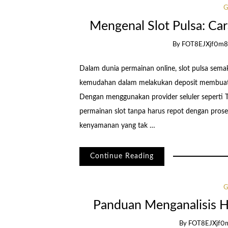
G
Mengenal Slot Pulsa: Ca
By
FOT8EJXjf0m8
Dalam dunia permainan online, slot pulsa sema
kemudahan dalam melakukan deposit membuat sl
Dengan menggunakan provider seluler seperti T
permainan slot tanpa harus repot dengan pros
kenyamanan yang tak …
Continue Reading
G
Panduan Menganalisis Ha
By
FOT8EJXjf0