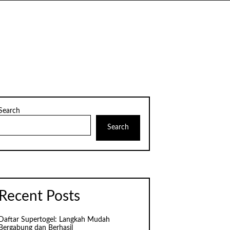
Search
Search
Recent Posts
Daftar Supertogel: Langkah Mudah
Bergabung dan Berhasil