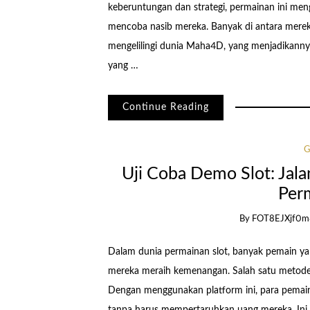
keberuntungan dan strategi, permainan ini me
mencoba nasib mereka. Banyak di antara merek
mengelilingi dunia Maha4D, yang menjadikanny
yang …
Continue Reading
G
Uji Coba Demo Slot: Ja
Per
By
FOT8EJXjf0m
Dalam dunia permainan slot, banyak pemain ya
mereka meraih kemenangan. Salah satu metode 
Dengan menggunakan platform ini, para pemai