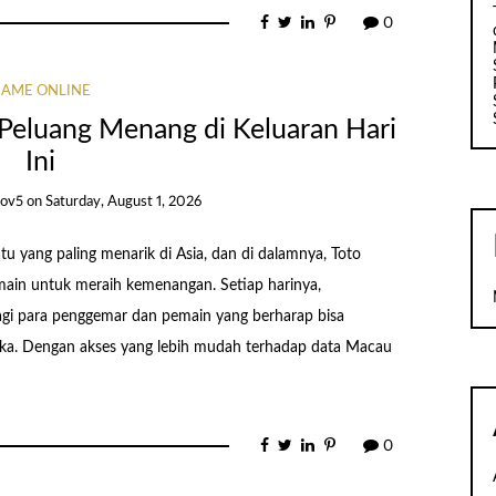
0
AME ONLINE
eluang Menang di Keluaran Hari
Ini
ov5
on
Saturday, August 1, 2026
tu yang paling menarik di Asia, dan di dalamnya, Toto
ain untuk meraih kemenangan. Setiap harinya,
gi para penggemar dan pemain yang berharap bisa
ka. Dengan akses yang lebih mudah terhadap data Macau
0