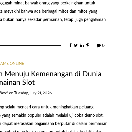
nggugah minat banyak orang yang berkeinginan untuk
a meyakini bahwa ada berbagai mitos dan mitos yang
a bukan hanya sekadar permainan, tetapi juga pengalaman
0
AME ONLINE
lan Menuju Kemenangan di Dunia
mainan Slot
8ov5
on
Tuesday, July 21, 2026
ng selalu mencari cara untuk meningkatkan peluang
yang semakin populer adalah melalui uji coba demo slot.
n dapat merasakan bagaimana berputar di dalam permainan