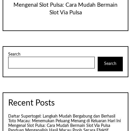
Mengenal Slot Pulsa: Cara Mudah Bermain
Slot Via Pulsa
Search
Search
Recent Posts
Daftar Supertogel: Langkah Mudah Bergabung dan Berhasil
Toto Macau: Menemukan Peluang Menang di Keluaran Hari Ini
Mengenal Slot Pulsa: Cara Mudah Bermain Slot Via Pulsa
Panduan Menganalisis Hasil Macau Pools Secara Efektif