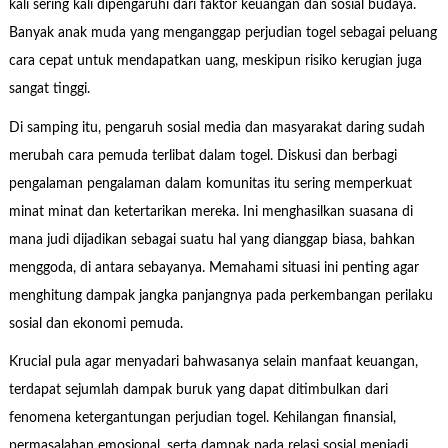
kali sering kali dipengaruhi dari faktor keuangan dan sosial budaya.
Banyak anak muda yang menganggap perjudian togel sebagai peluang
cara cepat untuk mendapatkan uang, meskipun risiko kerugian juga
sangat tinggi.
Di samping itu, pengaruh sosial media dan masyarakat daring sudah
merubah cara pemuda terlibat dalam togel. Diskusi dan berbagi
pengalaman pengalaman dalam komunitas itu sering memperkuat
minat minat dan ketertarikan mereka. Ini menghasilkan suasana di
mana judi dijadikan sebagai suatu hal yang dianggap biasa, bahkan
menggoda, di antara sebayanya. Memahami situasi ini penting agar
menghitung dampak jangka panjangnya pada perkembangan perilaku
sosial dan ekonomi pemuda.
Krucial pula agar menyadari bahwasanya selain manfaat keuangan,
terdapat sejumlah dampak buruk yang dapat ditimbulkan dari
fenomena ketergantungan perjudian togel. Kehilangan finansial,
permasalahan emosional, serta dampak pada relasi sosial menjadi