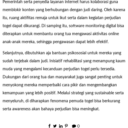
Pemerintah serta penyedia layanan internet harus kolaborasi guna
memblokir konten yang berhubungan dengan judi daring. Oleh karena
itu, ruang aktifitas remaja untuk ikut serta dalam kegiatan perjudian
togel dapat dikurangi. Di samping itu, software monitoring digital bisa
diterapkan untuk membantu orang tua mengawasi aktivitas online
anak-anak mereka, sehingga pengawasan dapat lebih efektif.
Selanjutnya, dibutuhkan aja bantuan psikososial untuk mereka yang
sudah terjebak dalam judi. Inisiatif rehabilitasi yang menampung kaum
muda yang mengalami kecanduan perjudian togel perlu tersedia.
Dukungan dari orang tua dan masyarakat juga sangat penting untuk
menyokong mereka memperbaiki cara pikir dan mengembangkan
kemampuan yang lebih positif. Melalui strategi yang sustainable serta
menyeluruh, di diharapkan fenomena pemuda togel bisa berkurang
serta awareness akan bahaya perjudian bisa meningkat.
0