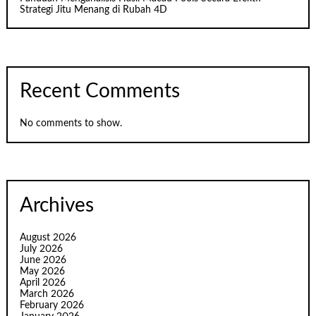
Strategi Jitu Menang di Rubah 4D
Recent Comments
No comments to show.
Archives
August 2026
July 2026
June 2026
May 2026
April 2026
March 2026
February 2026