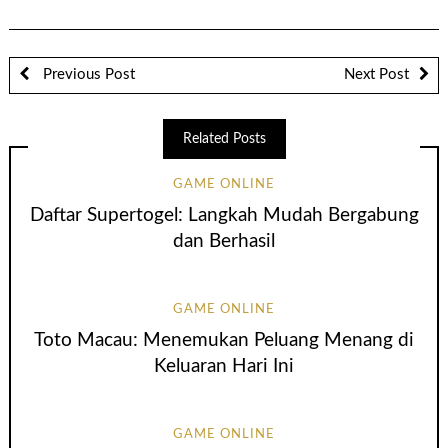
Previous Post
Next Post
Related Posts
GAME ONLINE
Daftar Supertogel: Langkah Mudah Bergabung
dan Berhasil
GAME ONLINE
Toto Macau: Menemukan Peluang Menang di
Keluaran Hari Ini
GAME ONLINE