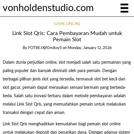
vonholdenstudio.com
GAME ONLINE
Link Slot Qris: Cara Pembayaran Mudah untuk
Pemain Slot
By
FOT8EJXjf0m8ov5
on
Monday, January 12, 2026
Dalam dunia perjudian online, slot menjadi salah satu permainan yang
paling populer dan banyak diminati oleh para pemain. Dengan
berbagai pilihan jenis slot yang tersedia, termasuk slot bet kecil dan
slot gacor, pemain dapat merasakan sensasi bermain yang berbeda-
beda. Salah satu inovasi terbaru dalam metode pembayaran adalah
melalui Link Slot Qris, yang memudahkan pemain untuk melakukan
transaksi dengan cepat dan aman.
Link Slot Qris menghadirkan kemudahan bagi pemain slot online
untuk melakukan deposit dan penarikan dana. Dengan adanya sistem