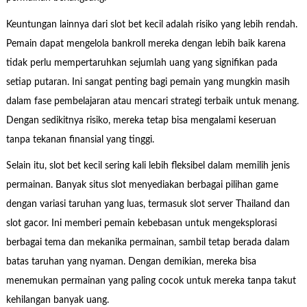
Keuntungan lainnya dari slot bet kecil adalah risiko yang lebih rendah.
Pemain dapat mengelola bankroll mereka dengan lebih baik karena
tidak perlu mempertaruhkan sejumlah uang yang signifikan pada
setiap putaran. Ini sangat penting bagi pemain yang mungkin masih
dalam fase pembelajaran atau mencari strategi terbaik untuk menang.
Dengan sedikitnya risiko, mereka tetap bisa mengalami keseruan
tanpa tekanan finansial yang tinggi.
Selain itu, slot bet kecil sering kali lebih fleksibel dalam memilih jenis
permainan. Banyak situs slot menyediakan berbagai pilihan game
dengan variasi taruhan yang luas, termasuk slot server Thailand dan
slot gacor. Ini memberi pemain kebebasan untuk mengeksplorasi
berbagai tema dan mekanika permainan, sambil tetap berada dalam
batas taruhan yang nyaman. Dengan demikian, mereka bisa
menemukan permainan yang paling cocok untuk mereka tanpa takut
kehilangan banyak uang.