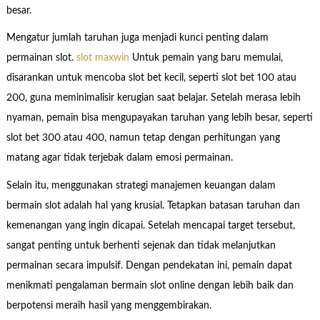
besar.
Mengatur jumlah taruhan juga menjadi kunci penting dalam
permainan slot.
slot maxwin
Untuk pemain yang baru memulai,
disarankan untuk mencoba slot bet kecil, seperti slot bet 100 atau
200, guna meminimalisir kerugian saat belajar. Setelah merasa lebih
nyaman, pemain bisa mengupayakan taruhan yang lebih besar, seperti
slot bet 300 atau 400, namun tetap dengan perhitungan yang
matang agar tidak terjebak dalam emosi permainan.
Selain itu, menggunakan strategi manajemen keuangan dalam
bermain slot adalah hal yang krusial. Tetapkan batasan taruhan dan
kemenangan yang ingin dicapai. Setelah mencapai target tersebut,
sangat penting untuk berhenti sejenak dan tidak melanjutkan
permainan secara impulsif. Dengan pendekatan ini, pemain dapat
menikmati pengalaman bermain slot online dengan lebih baik dan
berpotensi meraih hasil yang menggembirakan.