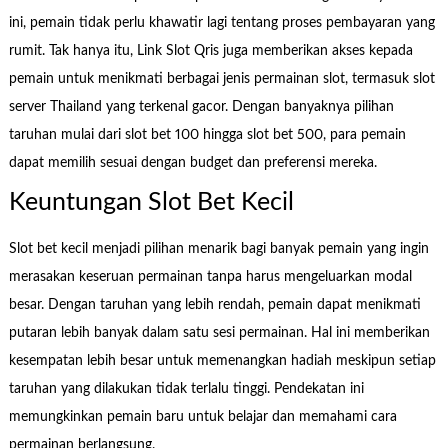
ini, pemain tidak perlu khawatir lagi tentang proses pembayaran yang
rumit. Tak hanya itu, Link Slot Qris juga memberikan akses kepada
pemain untuk menikmati berbagai jenis permainan slot, termasuk slot
server Thailand yang terkenal gacor. Dengan banyaknya pilihan
taruhan mulai dari slot bet 100 hingga slot bet 500, para pemain
dapat memilih sesuai dengan budget dan preferensi mereka.
Keuntungan Slot Bet Kecil
Slot bet kecil menjadi pilihan menarik bagi banyak pemain yang ingin
merasakan keseruan permainan tanpa harus mengeluarkan modal
besar. Dengan taruhan yang lebih rendah, pemain dapat menikmati
putaran lebih banyak dalam satu sesi permainan. Hal ini memberikan
kesempatan lebih besar untuk memenangkan hadiah meskipun setiap
taruhan yang dilakukan tidak terlalu tinggi. Pendekatan ini
memungkinkan pemain baru untuk belajar dan memahami cara
permainan berlangsung.