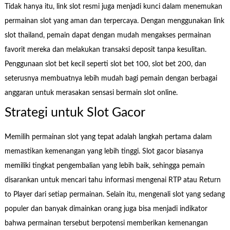
Tidak hanya itu, link slot resmi juga menjadi kunci dalam menemukan
permainan slot yang aman dan terpercaya. Dengan menggunakan link
slot thailand, pemain dapat dengan mudah mengakses permainan
favorit mereka dan melakukan transaksi deposit tanpa kesulitan.
Penggunaan slot bet kecil seperti slot bet 100, slot bet 200, dan
seterusnya membuatnya lebih mudah bagi pemain dengan berbagai
anggaran untuk merasakan sensasi bermain slot online.
Strategi untuk Slot Gacor
Memilih permainan slot yang tepat adalah langkah pertama dalam
memastikan kemenangan yang lebih tinggi. Slot gacor biasanya
memiliki tingkat pengembalian yang lebih baik, sehingga pemain
disarankan untuk mencari tahu informasi mengenai RTP atau Return
to Player dari setiap permainan. Selain itu, mengenali slot yang sedang
populer dan banyak dimainkan orang juga bisa menjadi indikator
bahwa permainan tersebut berpotensi memberikan kemenangan