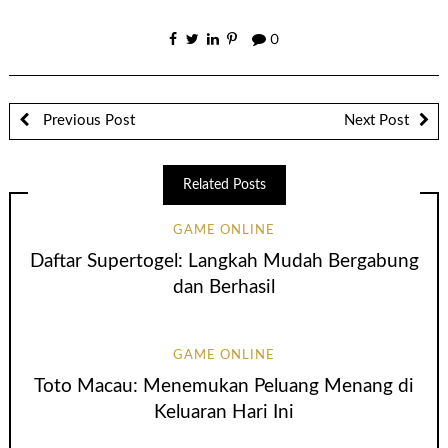
0
Previous Post
Next Post
Related Posts
GAME ONLINE
Daftar Supertogel: Langkah Mudah Bergabung
dan Berhasil
GAME ONLINE
Toto Macau: Menemukan Peluang Menang di
Keluaran Hari Ini