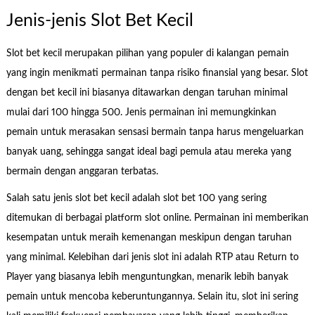
Jenis-jenis Slot Bet Kecil
Slot bet kecil merupakan pilihan yang populer di kalangan pemain
yang ingin menikmati permainan tanpa risiko finansial yang besar. Slot
dengan bet kecil ini biasanya ditawarkan dengan taruhan minimal
mulai dari 100 hingga 500. Jenis permainan ini memungkinkan
pemain untuk merasakan sensasi bermain tanpa harus mengeluarkan
banyak uang, sehingga sangat ideal bagi pemula atau mereka yang
bermain dengan anggaran terbatas.
Salah satu jenis slot bet kecil adalah slot bet 100 yang sering
ditemukan di berbagai platform slot online. Permainan ini memberikan
kesempatan untuk meraih kemenangan meskipun dengan taruhan
yang minimal. Kelebihan dari jenis slot ini adalah RTP atau Return to
Player yang biasanya lebih menguntungkan, menarik lebih banyak
pemain untuk mencoba keberuntungannya. Selain itu, slot ini sering