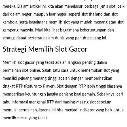
mereka. Dalam artikel ini, kita akan menelusuri berbagai jenis slot, baik
dari dalam negeri maupun luar negeri seperti slot thailand dan slot
kamboja, serta bagaimana memilih slot yang mudah menang atau slot
gampang maxwin. Mari kita lihat bagaimana keberuntungan dan
strategi dapat bertemu dalam dunia yang penuh peluang ini.
Strategi Memilih Slot Gacor
Memilih slot gacor yang tepat adalah langkah penting dalam
permainan slot online. Salah satu cara untuk menemukan slot yang
memiliki peluang menang tinggi adalah dengan memperhatikan
tingkat RTP (Return to Player). Slot dengan RTP lebih tinggi biasanya
memberikan keuntungan jangka panjang bagi pemain. Sebaiknya, cari
tahu informasi mengenai RTP dari masing-masing slot sebelum
memulai permainan, karena ini bisa menjadi indikator yang baik untuk
memilih mesin yang tepat.