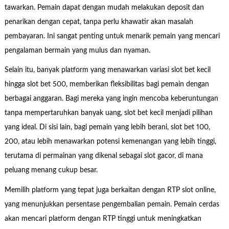
tawarkan. Pemain dapat dengan mudah melakukan deposit dan
penarikan dengan cepat, tanpa perlu khawatir akan masalah
pembayaran. Ini sangat penting untuk menarik pemain yang mencari
pengalaman bermain yang mulus dan nyaman.
Selain itu, banyak platform yang menawarkan variasi slot bet kecil
hingga slot bet 500, memberikan fleksibilitas bagi pemain dengan
berbagai anggaran. Bagi mereka yang ingin mencoba keberuntungan
tanpa mempertaruhkan banyak uang, slot bet kecil menjadi pilihan
yang ideal. Di sisi lain, bagi pemain yang lebih berani, slot bet 100,
200, atau lebih menawarkan potensi kemenangan yang lebih tinggi,
terutama di permainan yang dikenal sebagai slot gacor, di mana
peluang menang cukup besar.
Memilih platform yang tepat juga berkaitan dengan RTP slot online,
yang menunjukkan persentase pengembalian pemain. Pemain cerdas
akan mencari platform dengan RTP tinggi untuk meningkatkan