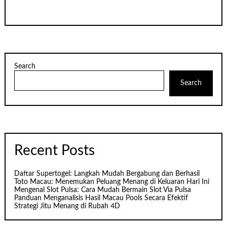
Search
Search
Recent Posts
Daftar Supertogel: Langkah Mudah Bergabung dan Berhasil
Toto Macau: Menemukan Peluang Menang di Keluaran Hari Ini
Mengenal Slot Pulsa: Cara Mudah Bermain Slot Via Pulsa
Panduan Menganalisis Hasil Macau Pools Secara Efektif
Strategi Jitu Menang di Rubah 4D