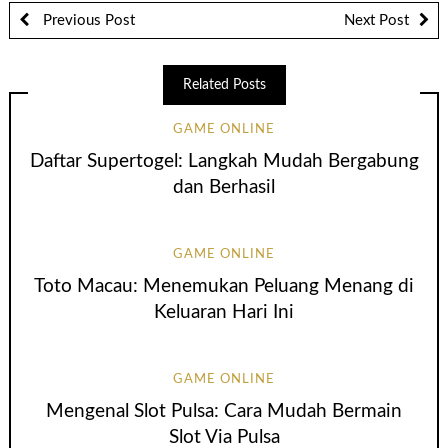
Previous Post
Next Post
Related Posts
GAME ONLINE
Daftar Supertogel: Langkah Mudah Bergabung
dan Berhasil
GAME ONLINE
Toto Macau: Menemukan Peluang Menang di
Keluaran Hari Ini
GAME ONLINE
Mengenal Slot Pulsa: Cara Mudah Bermain
Slot Via Pulsa