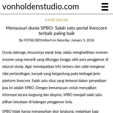
vonholdenstudio.com
GAME ONLINE
Menyusuri dunia SPBO: Salah satu portal livescore
terbaik paling baik
By
FOT8EJXjf0m8ov5
on
Saturday, January 3, 2026
Dunia olahraga, khususnya sepak bola, selalu menghadirkan momen-
momen yang menarik yang ditunggu-tunggu oleh para penggemar di
seluruh dunia. Agar mendapatkan info terbaru dan valid mengenai
nilai pertandingan, banyak yang bergantung pada berbagai jenis
platform livescore. Salah satu situs yang terkenal dalam penyediaan
jasa ini adalah SPBO. Dengan kemampuan untuk menyajikan
informasi secara langsung dan ekspres, SPBO menjadi salah satu
pilihan kesukaan di kalangan penggemar bola.
SPBO tidak hanya menawarkan skor langsung, melainkan juga