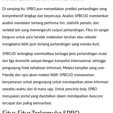
Di samping itu, SPBO pun menyediakan prediksi pertandingan yang
komprehensif lengkap dan terpercaya. Analisis SPBO.ID memberikan
analisis mendalam tentang performa tim, statistik pemain, dan
variabel lain yang memengaruhi output pertandingan. Fitur ini sangat
berguna untuk para hendak melakukan taruhan atau sekadar
mengetahui lebih jauh tentang pertandingan yang mereka ikuti.
SPBO.ID terlengkap memfasilitasi berbagai jenis pertandingan mulai
dari liga domestik sampai dengan kompetisi internasional, sehingga
pengunjung tidak kehabisan informasi. Melalui tampilan yang user-
friendly dan opsi akses melalui WAP, SPBO.ID menawarkan
kenyamanan untuk pengunjung untuk mendapatkan akses informasi
sewaktu-waktu dan di mana saja. Untuk pencinta bola, SPBO
merupakan portal yang diandalkan dalam mendapatkan livescore
tercepat dan paling bermanfaat.