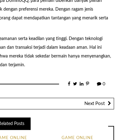
upa DominoQQ, para pemain diberikan banyak pilihan
 dengan preferensi mereka. Dengan ragam jenis
 orang dapat mendapatkan tantangan yang menarik serta
keamanan serta keadilan yang tinggi. Dengan teknologi
han dan transaksi terjadi dalam keadaan aman. Hal ini
hwa mereka tidak sekedar bermain hanya menyenangkan,
 dan terjamin.
0
Next Post
Related Posts
AME ONLINE
GAME ONLINE