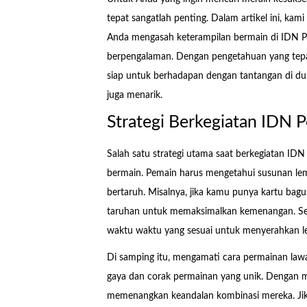
tepat sangatlah penting. Dalam artikel ini, ka
Anda mengasah keterampilan bermain di IDN Po
berpengalaman. Dengan pengetahuan yang tepat
siap untuk berhadapan dengan tantangan di dun
juga menarik.
Strategi Berkegiatan IDN 
Salah satu strategi utama saat berkegiatan ID
bermain. Pemain harus mengetahui susunan lemb
bertaruh. Misalnya, jika kamu punya kartu bagus
taruhan untuk memaksimalkan kemenangan. Seba
waktu waktu yang sesuai untuk menyerahkan le
Di samping itu, mengamati cara permainan lawa
gaya dan corak permainan yang unik. Dengan 
memenangkan keandalan kombinasi mereka. Jika 