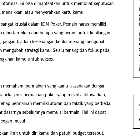
Informasi ini bisa dimanfaatkan untuk membuat keputusan
, menaikkan, atau menyerahkan kartu kamu.
 sangat krusial dalam IDN Poker. Pemain harus memiliki
p dipertaruhkan dan berapa yang berani untuk kehilangan.
g; jangan biarkan kesenangan ketika menang mengubah
h mengubah strategi kamu. Selalu tenang dan fokus pada
gkinan kamu untuk sukses.
alah memahami permainan yang kamu laksanakan dengan
raneka jenis permainan poker yang tersedia ditawarkan,
Setiap permainan memiliki aturan dan taktik yang berbeda,
ar dasarnya sebelumnya memulai bermain. Hal ini dapat
dengan musuh.
apkan limit untuk diri kamu dan patuhi budget tersebut.