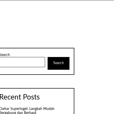
Search
Search
Recent Posts
Daftar Supertogel: Langkah Mudah
Bergabung dan Berhasil