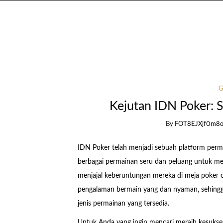
G
Kejutan IDN Poker: 
By
FOT8EJXjf0m8
IDN Poker telah menjadi sebuah platform perma
berbagai permainan seru dan peluang untuk mer
menjajal keberuntungan mereka di meja poker 
pengalaman bermain yang dan nyaman, sehingg
jenis permainan yang tersedia.
Untuk Anda yang ingin mencari meraih kesuks