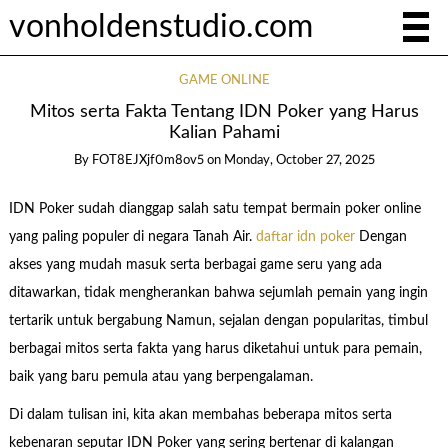
vonholdenstudio.com
GAME ONLINE
Mitos serta Fakta Tentang IDN Poker yang Harus
Kalian Pahami
By
FOT8EJXjf0m8ov5
on
Monday, October 27, 2025
IDN Poker sudah dianggap salah satu tempat bermain poker online
yang paling populer di negara Tanah Air.
daftar idn poker
Dengan
akses yang mudah masuk serta berbagai game seru yang ada
ditawarkan, tidak mengherankan bahwa sejumlah pemain yang ingin
tertarik untuk bergabung Namun, sejalan dengan popularitas, timbul
berbagai mitos serta fakta yang harus diketahui untuk para pemain,
baik yang baru pemula atau yang berpengalaman.
Di dalam tulisan ini, kita akan membahas beberapa mitos serta
kebenaran seputar IDN Poker yang sering bertenar di kalangan