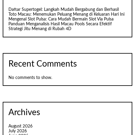
Daftar Supertogel: Langkah Mudah Bergabung dan Berhasil
Toto Macau: Menemukan Peluang Menang di Keluaran Hari Ini
Mengenal Slot Pulsa: Cara Mudah Bermain Slot Via Pulsa
Panduan Menganalisis Hasil Macau Pools Secara Efektif
Strategi Jitu Menang di Rubah 4D
Recent Comments
No comments to show.
Archives
August 2026
July 2026