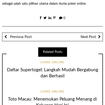
sebagai salah satu pilihan utama dalam dunia poker online.
0
Previous Post
Next Post
Related Posts
GAME ONLINE
Daftar Supertogel: Langkah Mudah Bergabung
dan Berhasil
GAME ONLINE
Toto Macau: Menemukan Peluang Menang di