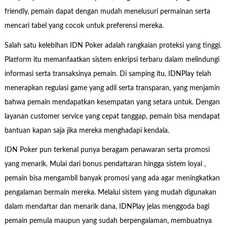
friendly, pemain dapat dengan mudah menelusuri permainan serta
mencari tabel yang cocok untuk preferensi mereka.
Salah satu kelebihan IDN Poker adalah rangkaian proteksi yang tinggi.
Platform itu memanfaatkan sistem enkripsi terbaru dalam melindungi
informasi serta transaksinya pemain. Di samping itu, IDNPlay telah
menerapkan regulasi game yang adil serta transparan, yang menjamin
bahwa pemain mendapatkan kesempatan yang setara untuk. Dengan
layanan customer service yang cepat tanggap, pemain bisa mendapat
bantuan kapan saja jika mereka menghadapi kendala.
IDN Poker pun terkenal punya beragam penawaran serta promosi
yang menarik. Mulai dari bonus pendaftaran hingga sistem loyal ,
pemain bisa mengambil banyak promosi yang ada agar meningkatkan
pengalaman bermain mereka. Melalui sistem yang mudah digunakan
dalam mendaftar dan menarik dana, IDNPlay jelas menggoda bagi
pemain pemula maupun yang sudah berpengalaman, membuatnya