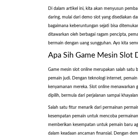
Di dalam artikel ini, kita akan menyusun pe
daring, mulai dari demo slot yang disediakan d
bagaimana keberuntungan sejati bisa ditemukan
ditawarkan oleh berbagai ragam pencipta, pem
bermain dengan uang sungguhan. Ayo kita semua
Apa Sih Game Mesin Slot 
Game mesin slot online merupakan salah satu be
pemain judi. Dengan teknologi internet, pemain
kenyamanan mereka. Slot online menawarkan gra
dipilih, bermula dari perjalanan sampai khayala
Salah satu fitur menarik dari permainan permai
kesempatan pemain untuk mencoba permainan 
memberikan kesempatan untuk pemain baru aga
dalam keadaan ancaman finansial. Dengan demi