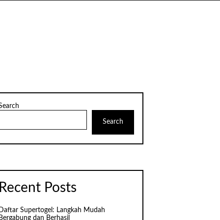
Search
Search
Recent Posts
Daftar Supertogel: Langkah Mudah
Bergabung dan Berhasil