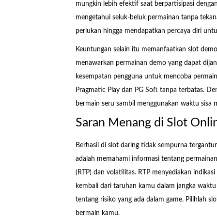
mungkin lebih efektif saat berpartisipasi denga
mengetahui seluk-beluk permainan tanpa tekan
perlukan hingga mendapatkan percaya diri untuk
Keuntungan selain itu memanfaatkan slot demo a
menawarkan permainan demo yang dapat dijangk
kesempatan pengguna untuk mencoba permainan 
Pragmatic Play dan PG Soft tanpa terbatas. D
bermain seru sambil menggunakan waktu sisa m
Saran Menang di Slot Onli
Berhasil di slot daring tidak sempurna tergant
adalah memahami informasi tentang permainan 
(RTP) dan volatilitas. RTP menyediakan indika
kembali dari taruhan kamu dalam jangka waktu
tentang risiko yang ada dalam game. Pilihlah s
bermain kamu.