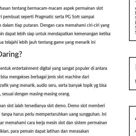
mbahasan tentang bermacam-macam aspek permainan slot
ari pembuat seperti Pragmatic serta PG Soft sampai
 dalam tiap putaran. Dengan cara memahami ciri-ciri yang
ain dapat lebih siap untuk mendapatkan kemenangan ketika
 telajahi lebih jauh tentang game yang menarik ini
Daring?
ntuk entertainment digital yang sangat populer di antara
 bisa mengakses berbagai jenis slot machine dari
fik yang menarik, audio seru, serta banyak topik yg bisa
n, sesuai dengan masing-masing orang.
nan slot ialah tersedianya slot demo. Demo slot memberi
tanpa harus perlu mempertaruhkan uang sungguhan. Ini
r memahami cara kerja mesin slot dan sistem permainan
kian, para pemain dapat latihan dan merasakan