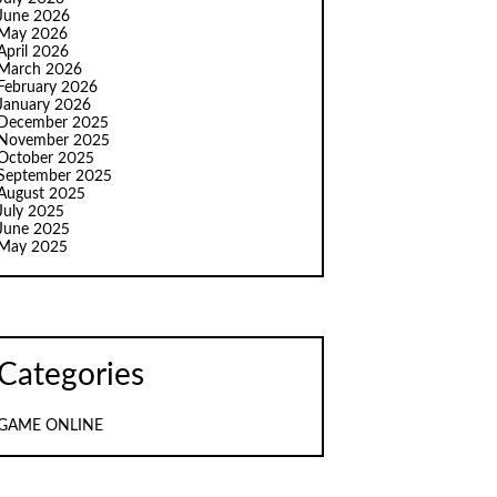
June 2026
May 2026
April 2026
March 2026
February 2026
January 2026
December 2025
November 2025
October 2025
September 2025
August 2025
July 2025
June 2025
May 2025
Categories
GAME ONLINE