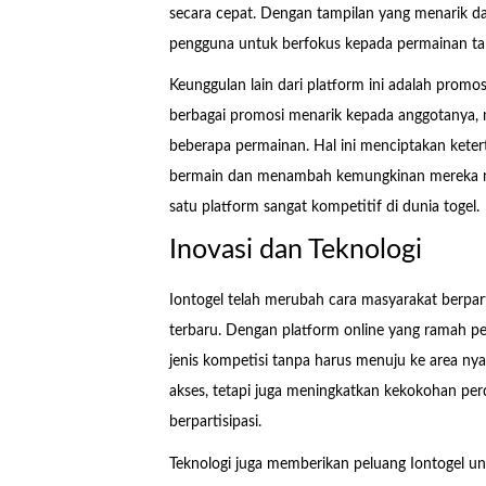
secara cepat. Dengan tampilan yang menarik da
pengguna untuk berfokus kepada permainan ta
Keunggulan lain dari platform ini adalah prom
berbagai promosi menarik kepada anggotanya, 
beberapa permainan. Hal ini menciptakan keter
bermain dan menambah kemungkinan mereka me
satu platform sangat kompetitif di dunia togel.
Inovasi dan Teknologi
Iontogel telah merubah cara masyarakat berpar
terbaru. Dengan platform online yang ramah p
jenis kompetisi tanpa harus menuju ke area n
akses, tetapi juga meningkatkan kekokohan per
berpartisipasi.
Teknologi juga memberikan peluang Iontogel unt