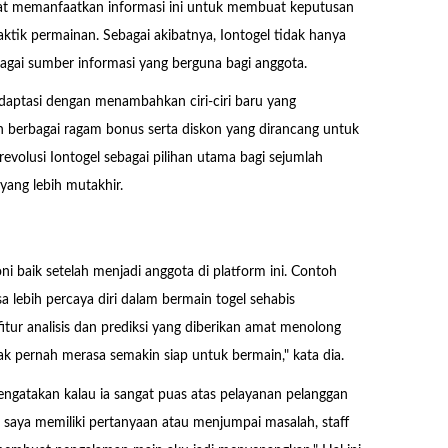
pat memanfaatkan informasi ini untuk membuat keputusan
ktik permainan. Sebagai akibatnya, Iontogel tidak hanya
bagai sumber informasi yang berguna bagi anggota.
radaptasi dengan menambahkan ciri-ciri baru yang
n berbagai ragam bonus serta diskon yang dirancang untuk
volusi Iontogel sebagai pilihan utama bagi sejumlah
ang lebih mutakhir.
i baik setelah menjadi anggota di platform ini. Contoh
 lebih percaya diri dalam bermain togel sehabis
tur analisis dan prediksi yang diberikan amat menolong
 pernah merasa semakin siap untuk bermain," kata dia.
mengatakan kalau ia sangat puas atas pelayanan pelanggan
 saya memiliki pertanyaan atau menjumpai masalah, staff