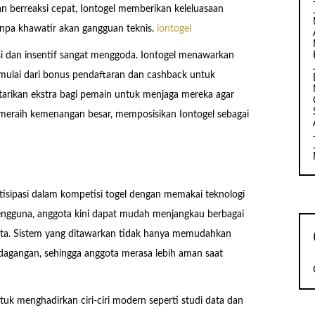
n berreaksi cepat, Iontogel memberikan keleluasaan
npa khawatir akan gangguan teknis.
iontogel
osi dan insentif sangat menggoda. Iontogel menawarkan
mulai dari bonus pendaftaran dan cashback untuk
tarikan ekstra bagi pemain untuk menjaga mereka agar
raih kemenangan besar, memposisikan Iontogel sebagai
tisipasi dalam kompetisi togel dengan memakai teknologi
engguna, anggota kini dapat mudah menjangkau berbagai
yata. Sistem yang ditawarkan tidak hanya memudahkan
dagangan, sehingga anggota merasa lebih aman saat
uk menghadirkan ciri-ciri modern seperti studi data dan