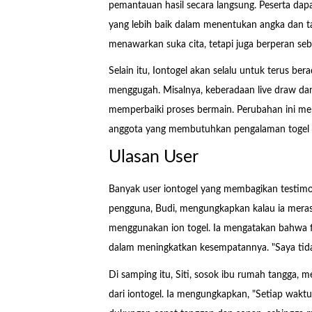
pemantauan hasil secara langsung. Peserta da
yang lebih baik dalam menentukan angka dan ta
menawarkan suka cita, tetapi juga berperan se
Selain itu, Iontogel akan selalu untuk terus be
menggugah. Misalnya, keberadaan live draw da
memperbaiki proses bermain. Perubahan ini mere
anggota yang membutuhkan pengalaman togel y
Ulasan User
Banyak user iontogel yang membagikan testimon
pengguna, Budi, mengungkapkan kalau ia merasa
menggunakan ion togel. Ia mengatakan bahwa fi
dalam meningkatkan kesempatannya. "Saya tidak
Di samping itu, Siti, sosok ibu rumah tangga, 
dari iontogel. Ia mengungkapkan, "Setiap waktu