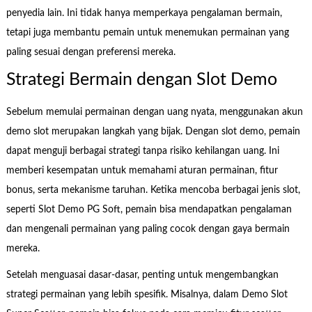
penyedia lain. Ini tidak hanya memperkaya pengalaman bermain,
tetapi juga membantu pemain untuk menemukan permainan yang
paling sesuai dengan preferensi mereka.
Strategi Bermain dengan Slot Demo
Sebelum memulai permainan dengan uang nyata, menggunakan akun
demo slot merupakan langkah yang bijak. Dengan slot demo, pemain
dapat menguji berbagai strategi tanpa risiko kehilangan uang. Ini
memberi kesempatan untuk memahami aturan permainan, fitur
bonus, serta mekanisme taruhan. Ketika mencoba berbagai jenis slot,
seperti Slot Demo PG Soft, pemain bisa mendapatkan pengalaman
dan mengenali permainan yang paling cocok dengan gaya bermain
mereka.
Setelah menguasai dasar-dasar, penting untuk mengembangkan
strategi permainan yang lebih spesifik. Misalnya, dalam Demo Slot