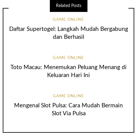
Related Posts
GAME ONLINE
Daftar Supertogel: Langkah Mudah Bergabung
dan Berhasil
GAME ONLINE
Toto Macau: Menemukan Peluang Menang di
Keluaran Hari Ini
GAME ONLINE
Mengenal Slot Pulsa: Cara Mudah Bermain
Slot Via Pulsa