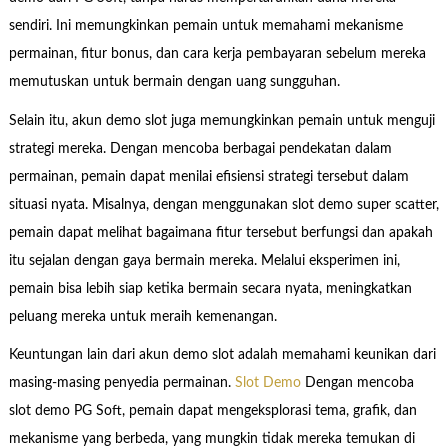
sendiri. Ini memungkinkan pemain untuk memahami mekanisme
permainan, fitur bonus, dan cara kerja pembayaran sebelum mereka
memutuskan untuk bermain dengan uang sungguhan.
Selain itu, akun demo slot juga memungkinkan pemain untuk menguji
strategi mereka. Dengan mencoba berbagai pendekatan dalam
permainan, pemain dapat menilai efisiensi strategi tersebut dalam
situasi nyata. Misalnya, dengan menggunakan slot demo super scatter,
pemain dapat melihat bagaimana fitur tersebut berfungsi dan apakah
itu sejalan dengan gaya bermain mereka. Melalui eksperimen ini,
pemain bisa lebih siap ketika bermain secara nyata, meningkatkan
peluang mereka untuk meraih kemenangan.
Keuntungan lain dari akun demo slot adalah memahami keunikan dari
masing-masing penyedia permainan.
Slot Demo
Dengan mencoba
slot demo PG Soft, pemain dapat mengeksplorasi tema, grafik, dan
mekanisme yang berbeda, yang mungkin tidak mereka temukan di