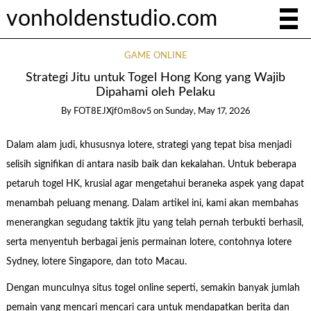
vonholdenstudio.com
GAME ONLINE
Strategi Jitu untuk Togel Hong Kong yang Wajib
Dipahami oleh Pelaku
By
FOT8EJXjf0m8ov5
on
Sunday, May 17, 2026
Dalam alam judi, khususnya lotere, strategi yang tepat bisa menjadi
selisih signifikan di antara nasib baik dan kekalahan. Untuk beberapa
petaruh togel HK, krusial agar mengetahui beraneka aspek yang dapat
menambah peluang menang. Dalam artikel ini, kami akan membahas
menerangkan segudang taktik jitu yang telah pernah terbukti berhasil,
serta menyentuh berbagai jenis permainan lotere, contohnya lotere
Sydney, lotere Singapore, dan toto Macau.
Dengan munculnya situs togel online seperti, semakin banyak jumlah
pemain yang mencari mencari cara untuk mendapatkan berita dan