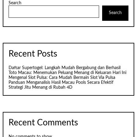
Search
Search
Recent Posts
Daftar Supertogel: Langkah Mudah Bergabung dan Berhasil
Toto Macau: Menemukan Peluang Menang di Keluaran Hari Ini
Mengenal Slot Pulsa: Cara Mudah Bermain Slot Via Pulsa
Panduan Menganalisis Hasil Macau Pools Secara Efektif
Strategi Jitu Menang di Rubah 4D
Recent Comments
No comments to show.