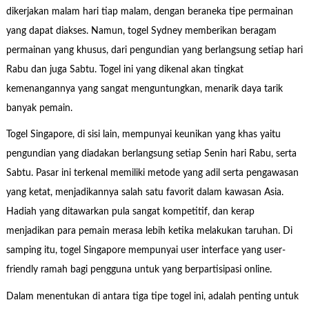
dikerjakan malam hari tiap malam, dengan beraneka tipe permainan
yang dapat diakses. Namun, togel Sydney memberikan beragam
permainan yang khusus, dari pengundian yang berlangsung setiap hari
Rabu dan juga Sabtu. Togel ini yang dikenal akan tingkat
kemenangannya yang sangat menguntungkan, menarik daya tarik
banyak pemain.
Togel Singapore, di sisi lain, mempunyai keunikan yang khas yaitu
pengundian yang diadakan berlangsung setiap Senin hari Rabu, serta
Sabtu. Pasar ini terkenal memiliki metode yang adil serta pengawasan
yang ketat, menjadikannya salah satu favorit dalam kawasan Asia.
Hadiah yang ditawarkan pula sangat kompetitif, dan kerap
menjadikan para pemain merasa lebih ketika melakukan taruhan. Di
samping itu, togel Singapore mempunyai user interface yang user-
friendly ramah bagi pengguna untuk yang berpartisipasi online.
Dalam menentukan di antara tiga tipe togel ini, adalah penting untuk