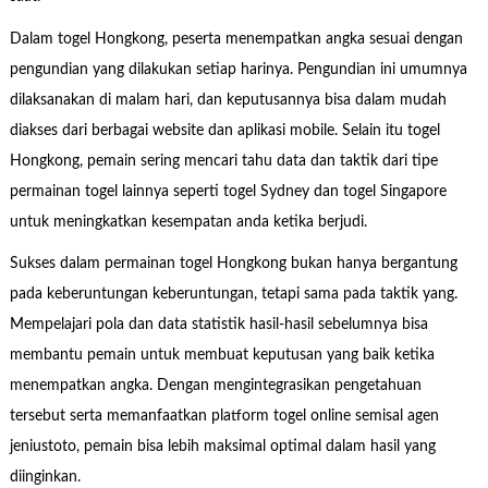
Dalam togel Hongkong, peserta menempatkan angka sesuai dengan
pengundian yang dilakukan setiap harinya. Pengundian ini umumnya
dilaksanakan di malam hari, dan keputusannya bisa dalam mudah
diakses dari berbagai website dan aplikasi mobile. Selain itu togel
Hongkong, pemain sering mencari tahu data dan taktik dari tipe
permainan togel lainnya seperti togel Sydney dan togel Singapore
untuk meningkatkan kesempatan anda ketika berjudi.
Sukses dalam permainan togel Hongkong bukan hanya bergantung
pada keberuntungan keberuntungan, tetapi sama pada taktik yang.
Mempelajari pola dan data statistik hasil-hasil sebelumnya bisa
membantu pemain untuk membuat keputusan yang baik ketika
menempatkan angka. Dengan mengintegrasikan pengetahuan
tersebut serta memanfaatkan platform togel online semisal agen
jeniustoto, pemain bisa lebih maksimal optimal dalam hasil yang
diinginkan.