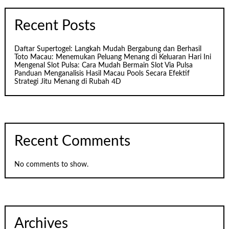
Recent Posts
Daftar Supertogel: Langkah Mudah Bergabung dan Berhasil
Toto Macau: Menemukan Peluang Menang di Keluaran Hari Ini
Mengenal Slot Pulsa: Cara Mudah Bermain Slot Via Pulsa
Panduan Menganalisis Hasil Macau Pools Secara Efektif
Strategi Jitu Menang di Rubah 4D
Recent Comments
No comments to show.
Archives