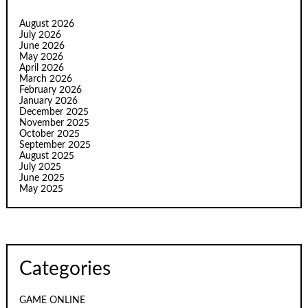
August 2026
July 2026
June 2026
May 2026
April 2026
March 2026
February 2026
January 2026
December 2025
November 2025
October 2025
September 2025
August 2025
July 2025
June 2025
May 2025
Categories
GAME ONLINE