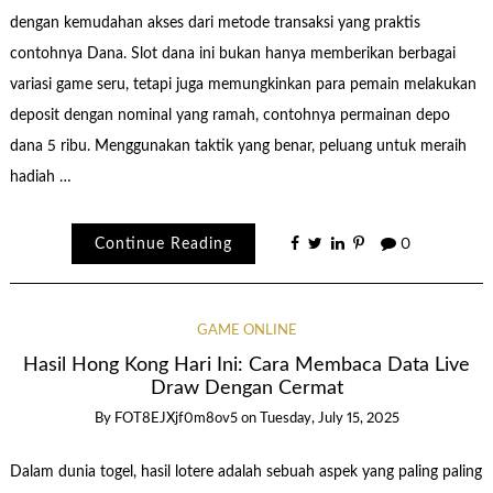
dengan kemudahan akses dari metode transaksi yang praktis
contohnya Dana. Slot dana ini bukan hanya memberikan berbagai
variasi game seru, tetapi juga memungkinkan para pemain melakukan
deposit dengan nominal yang ramah, contohnya permainan depo
dana 5 ribu. Menggunakan taktik yang benar, peluang untuk meraih
hadiah …
Continue Reading
0
GAME ONLINE
Hasil Hong Kong Hari Ini: Cara Membaca Data Live
Draw Dengan Cermat
By
FOT8EJXjf0m8ov5
on
Tuesday, July 15, 2025
Dalam dunia togel, hasil lotere adalah sebuah aspek yang paling paling