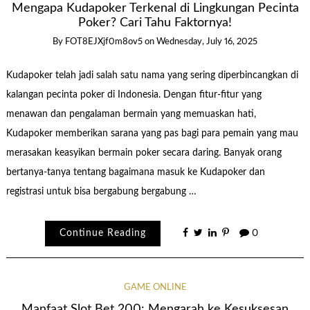
Mengapa Kudapoker Terkenal di Lingkungan Pecinta
Poker? Cari Tahu Faktornya!
By
FOT8EJXjf0m8ov5
on
Wednesday, July 16, 2025
Kudapoker telah jadi salah satu nama yang sering diperbincangkan di
kalangan pecinta poker di Indonesia. Dengan fitur-fitur yang
menawan dan pengalaman bermain yang memuaskan hati,
Kudapoker memberikan sarana yang pas bagi para pemain yang mau
merasakan keasyikan bermain poker secara daring. Banyak orang
bertanya-tanya tentang bagaimana masuk ke Kudapoker dan
registrasi untuk bisa bergabung bergabung …
Continue Reading
0
GAME ONLINE
Manfaat Slot Bet 200: Mengarah ke Kesuksesan