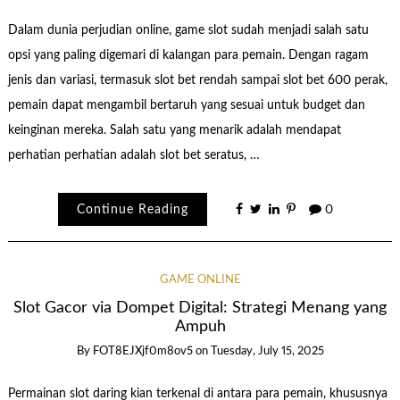
Dalam dunia perjudian online, game slot sudah menjadi salah satu
opsi yang paling digemari di kalangan para pemain. Dengan ragam
jenis dan variasi, termasuk slot bet rendah sampai slot bet 600 perak,
pemain dapat mengambil bertaruh yang sesuai untuk budget dan
keinginan mereka. Salah satu yang menarik adalah mendapat
perhatian perhatian adalah slot bet seratus, …
Continue Reading
0
GAME ONLINE
Slot Gacor via Dompet Digital: Strategi Menang yang
Ampuh
By
FOT8EJXjf0m8ov5
on
Tuesday, July 15, 2025
Permainan slot daring kian terkenal di antara para pemain, khususnya