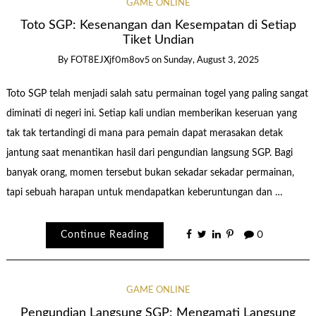
GAME ONLINE
Toto SGP: Kesenangan dan Kesempatan di Setiap
Tiket Undian
By
FOT8EJXjf0m8ov5
on
Sunday, August 3, 2025
Toto SGP telah menjadi salah satu permainan togel yang paling sangat
diminati di negeri ini. Setiap kali undian memberikan keseruan yang
tak tak tertandingi di mana para pemain dapat merasakan detak
jantung saat menantikan hasil dari pengundian langsung SGP. Bagi
banyak orang, momen tersebut bukan sekadar sekadar permainan,
tapi sebuah harapan untuk mendapatkan keberuntungan dan …
Continue Reading
0
GAME ONLINE
Pengundian Langsung SGP: Mengamati Langsung