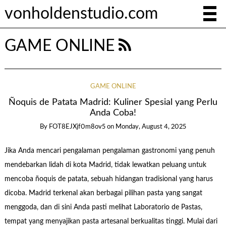
vonholdenstudio.com
GAME ONLINE
GAME ONLINE
Ñoquis de Patata Madrid: Kuliner Spesial yang Perlu
Anda Coba!
By
FOT8EJXjf0m8ov5
on
Monday, August 4, 2025
Jika Anda mencari pengalaman pengalaman gastronomi yang penuh
mendebarkan lidah di kota Madrid, tidak lewatkan peluang untuk
mencoba ñoquis de patata, sebuah hidangan tradisional yang harus
dicoba. Madrid terkenal akan berbagai pilihan pasta yang sangat
menggoda, dan di sini Anda pasti melihat Laboratorio de Pastas,
tempat yang menyajikan pasta artesanal berkualitas tinggi. Mulai dari