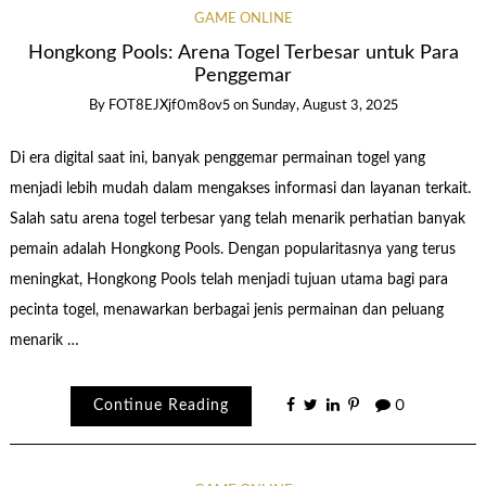
GAME ONLINE
Hongkong Pools: Arena Togel Terbesar untuk Para
Penggemar
By
FOT8EJXjf0m8ov5
on
Sunday, August 3, 2025
Di era digital saat ini, banyak penggemar permainan togel yang
menjadi lebih mudah dalam mengakses informasi dan layanan terkait.
Salah satu arena togel terbesar yang telah menarik perhatian banyak
pemain adalah Hongkong Pools. Dengan popularitasnya yang terus
meningkat, Hongkong Pools telah menjadi tujuan utama bagi para
pecinta togel, menawarkan berbagai jenis permainan dan peluang
menarik …
Continue Reading
0