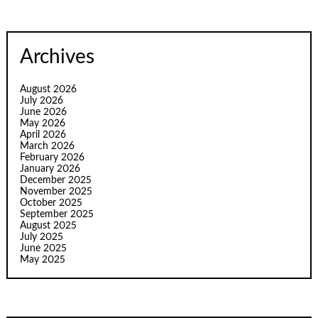
Archives
August 2026
July 2026
June 2026
May 2026
April 2026
March 2026
February 2026
January 2026
December 2025
November 2025
October 2025
September 2025
August 2025
July 2025
June 2025
May 2025